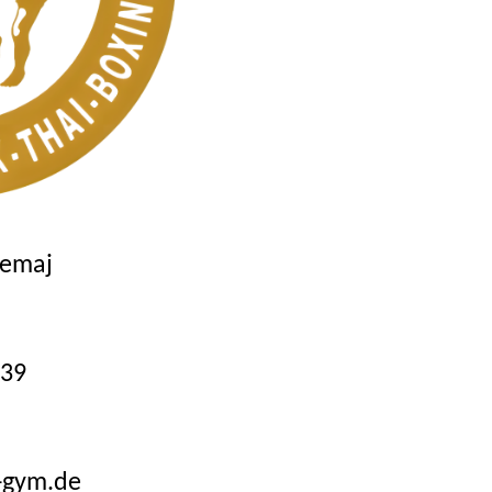
Demaj
 39
t-gym.de