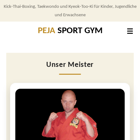
Kick‑Thai‑Boxing, Taekwondo und Kyeok‑Too‑Ki für Kinder, Jugendliche
Zum
und Erwachsene
Hauptinhalt
springen
PEJA
SPORT GYM
Unser Meister